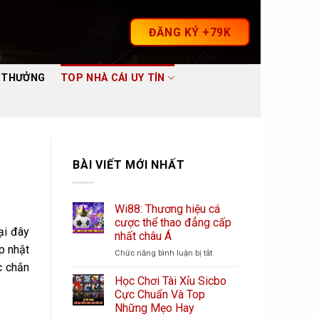
ĐĂNG KÝ +79K
I THƯỞNG
TOP NHÀ CÁI UY TÍN
BÀI VIẾT MỚI NHẤT
Wi88: Thương hiệu cá
cược thể thao đẳng cấp
ại đây
nhất châu Á
p nhật
Chức năng bình luận bị tắt
ở
Wi88:
c chắn
Thương
Học Chơi Tài Xỉu Sicbo
hiệu
Cực Chuẩn Và Top
cá
Những Mẹo Hay
cược