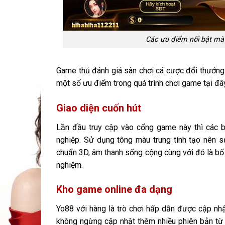
Các ưu điểm nổi bật mà
Game thủ đánh giá sân chơi cá cược đổi thưởng 
một số ưu điểm trong quá trình chơi game tại đ
Giao diện cuốn hút
Lần đầu truy cập vào cổng game này thì các b
nghiệp. Sử dụng tông màu trung tính tạo nên s
chuẩn 3D, âm thanh sống cộng cùng với đó là bố
nghiệm.
Kho game online đa dạng
Yo88 với hàng là trò chơi hấp dẫn được cập n
không ngừng cập nhật thêm nhiều phiên bản từ 