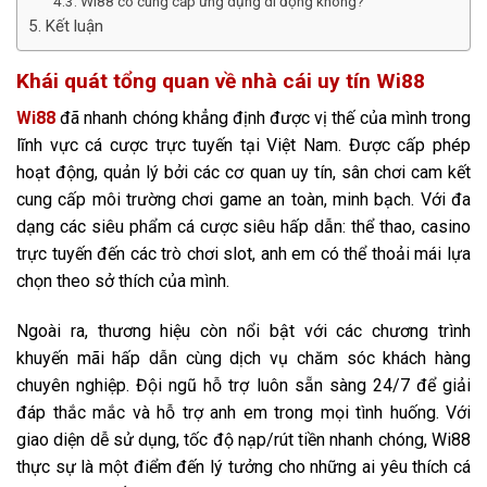
Wi88 có cung cấp ứng dụng di động không?
Kết luận
Khái quát tổng quan về nhà cái uy tín Wi88
Wi88
đã nhanh chóng khẳng định được vị thế của mình trong
lĩnh vực cá cược trực tuyến tại Việt Nam. Được cấp phép
hoạt động, quản lý bởi các cơ quan uy tín, sân chơi cam kết
cung cấp môi trường chơi game an toàn, minh bạch. Với đa
dạng các siêu phẩm cá cược siêu hấp dẫn: thể thao, casino
trực tuyến đến các trò chơi slot, anh em có thể thoải mái lựa
chọn theo sở thích của mình.
Ngoài ra, thương hiệu còn nổi bật với các chương trình
khuyến mãi hấp dẫn cùng dịch vụ chăm sóc khách hàng
chuyên nghiệp. Đội ngũ hỗ trợ luôn sẵn sàng 24/7 để giải
đáp thắc mắc và hỗ trợ anh em trong mọi tình huống. Với
giao diện dễ sử dụng, tốc độ nạp/rút tiền nhanh chóng, Wi88
thực sự là một điểm đến lý tưởng cho những ai yêu thích cá