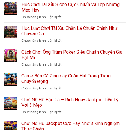
Thương
Học Chơi Tài Xỉu Sicbo Cực Chuẩn Và Top Những
hiệu
Mẹo Hay
cá
Chức năng bình luận bị tắt
ở
cược
Học
thể
Chơi
Học Luật Chơi Tài Xỉu Chẵn Lẻ Chuẩn Chỉnh Như
thao
Tài
đẳng
Chuyên Gia
Xỉu
cấp
Chức năng bình luận bị tắt
ở
Sicbo
nhất
Học
Cực
châu
Luật
Cách Chơi Ông Trùm Poker Siêu Chuẩn Chuyên Gia
Chuẩn
Á
Chơi
Và
Bật Mí
Tài
Top
Chức năng bình luận bị tắt
ở
Xỉu
Những
Cách
Chẵn
Mẹo
Chơi
Game Bắn Cá Zingplay Cuốn Hút Trong Từng
Lẻ
Hay
Ông
Chuẩn
Chuyển Động
Trùm
Chỉnh
Chức năng bình luận bị tắt
ở
Poker
Như
Game
Siêu
Chuyên
Bắn
Chơi Nổ Hũ Bắn Cá – Rinh Ngay Jackpot Tiền Tỷ
Chuẩn
Gia
Cá
Chuyên
Với 3 Mẹo
Zingplay
Gia
Chức năng bình luận bị tắt
ở
Cuốn
Bật
Chơi
Hút
Mí
Nổ
Chơi Nổ Hũ Jackpot Cực Hay Nhờ 3 Kinh Nghiệm
Trong
Hũ
Từng
Thực Chiến