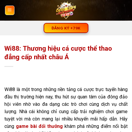
Chuyển
đến
nội
dung
ĐĂNG KÝ +79K
Wi88: Thương hiệu cá cược thể thao
đẳng cấp nhất châu Á
Wi88
là một trong những nền tảng cá cược trực tuyến hàng
đầu thị trường hiện nay, thu hút sự quan tâm của đông đảo
hội viên nhờ vào đa dạng các trò chơi cùng dịch vụ chất
lượng. Nhà cái không chỉ cung cấp trải nghiệm chơi game
tuyệt vời mà còn mang lại nhiều khuyến mãi hấp dẫn. Hãy
cùng
game bài đổi thưởng
khám phá những điểm nổi bật