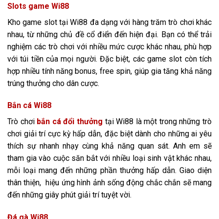
Slots game Wi88
Kho game slot tại Wi88 đa dạng với hàng trăm trò chơi khác
nhau, từ những chủ đề cổ điển đến hiện đại. Bạn có thể trải
nghiệm các trò chơi với nhiều mức cược khác nhau, phù hợp
với túi tiền của mọi người. Đặc biệt, các game slot còn tích
hợp nhiều tính năng bonus, free spin, giúp gia tăng khả năng
trúng thưởng cho dân cược.
Bắn cá Wi88
Trò chơi
bắn cá đổi thưởng
tại Wi88 là một trong những trò
chơi giải trí cực kỳ hấp dẫn, đặc biệt dành cho những ai yêu
thích sự nhanh nhạy cùng khả năng quan sát. Anh em sẽ
tham gia vào cuộc săn bắt với nhiều loại sinh vật khác nhau,
mỗi loại mang đến những phần thưởng hấp dẫn. Giao diện
thân thiện, hiệu ứng hình ảnh sống động chắc chắn sẽ mang
đến những giây phút giải trí tuyệt vời.
Đá gà Wi88