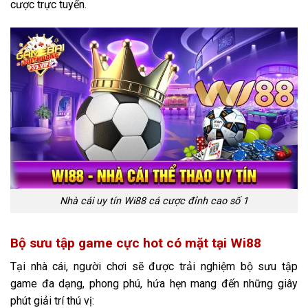
cược trực tuyến.
Nhà cái uy tín Wi88 cá cược đỉnh cao số 1
Bộ sưu tập game cực hot có mặt tại Wi88
Tại nhà cái, người chơi sẽ được trải nghiệm bộ sưu tập
game đa dạng, phong phú, hứa hẹn mang đến những giây
phút giải trí thú vị: