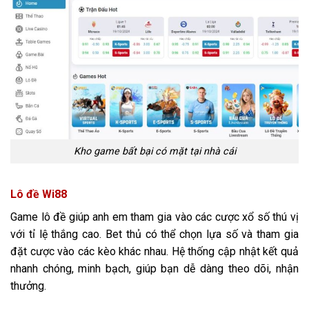
Kho game bất bại có mặt tại nhà cái
Lô đề Wi88
Game lô đề giúp anh em tham gia vào các cược xổ số thú vị
với tỉ lệ thắng cao. Bet thủ có thể chọn lựa số và tham gia
đặt cược vào các kèo khác nhau. Hệ thống cập nhật kết quả
nhanh chóng, minh bạch, giúp bạn dễ dàng theo dõi, nhận
thưởng.