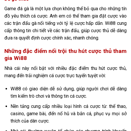
Game đá gà là một lựa chọn không thể bỏ qua cho những tín
đồ yêu thích cá cược. Anh em có thể tham gia đặt cược vào
các trận đấu gà nổi tiếng với tỷ lệ cược hấp dẫn. Wi88 cung
cấp thông tin chi tiết về các trận đấu, giúp cược thủ dễ dàng
đưa ra quyết định cược chính xác, nhanh chóng.
Những đặc điểm nổi trội thu hút cược thủ tham
gia Wi88
Nhà cái này nổi bật với nhiều đặc điểm thu hút cược thủ,
mang đến trải nghiệm cá cược trực tuyến tuyệt vời:
Wi88
có giao diện dễ sử dụng, giúp người chơi dễ dàng
tìm kiếm trò chơi và thông tin cá cược.
Nền tảng cung cấp nhiều loại hình cá cược từ: thể thao,
casino, game bài, đến nổ hũ và bắn cá, phục vụ mọi sở
thích của dân cược.