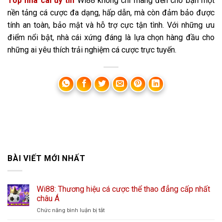
Top nhà cái uy tín
Wi88
không chỉ mang đến cho bạn một
nền tảng cá cược đa dạng, hấp dẫn, mà còn đảm bảo được
tính an toàn, bảo mật và hỗ trợ cực tận tình. Với những ưu
điểm nổi bật, nhà cái xứng đáng là lựa chọn hàng đầu cho
những ai yêu thích trải nghiệm cá cược trực tuyến.
BÀI VIẾT MỚI NHẤT
Wi88: Thương hiệu cá cược thể thao đẳng cấp nhất
châu Á
Chức năng bình luận bị tắt
ở
Wi88: