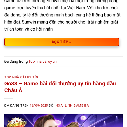
Game bài đổi thưởng Sunwin hiện là một trong những cổng
game trực tuyến thu hút nhất tại Việt Nam. Với kho trò chơi
đa dạng, tỷ lệ đổi thưởng minh bạch cùng hệ thống bảo mật
hiện đại, Sunwin mang đến cho người chơi trải nghiệm giải
trí an toàn và cơ hội nhận
→
ĐỌC TIẾP
Đã đăng trong
Top nhà cái uy tín
TOP NHÀ CÁI UY TÍN
Go88 – Game bài đổi thưởng uy tín hàng đầu
Châu Á
ĐÃ ĐĂNG TRÊN
16/09/2025
BỞI
HOÀI LINH GAME BÀI