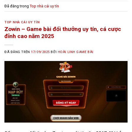
Đã đăng trong
Top nhà cái uy tín
TOP NHÀ CÁI UY TÍN
Zowin – Game bài đổi thưởng uy tín, cá cược
đỉnh cao năm 2025
ĐÃ ĐĂNG TRÊN
17/09/2025
BỞI
HOÀI LINH GAME BÀI