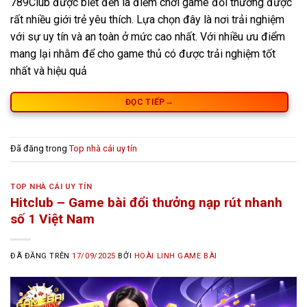
789Club được biết đến là điểm chơi game đổi thưởng được
rất nhiều giới trẻ yêu thích. Lựa chọn đây là nơi trải nghiệm
với sự uy tín và an toàn ở mức cao nhất. Với nhiều ưu điểm
mang lại nhằm để cho game thủ có được trải nghiệm tốt
nhất và hiệu quả
→
ĐỌC TIẾP
Đã đăng trong
Top nhà cái uy tín
TOP NHÀ CÁI UY TÍN
Hitclub – Game bài đổi thưởng nạp rút nhanh
số 1 Việt Nam
ĐÃ ĐĂNG TRÊN
17/09/2025
BỞI
HOÀI LINH GAME BÀI