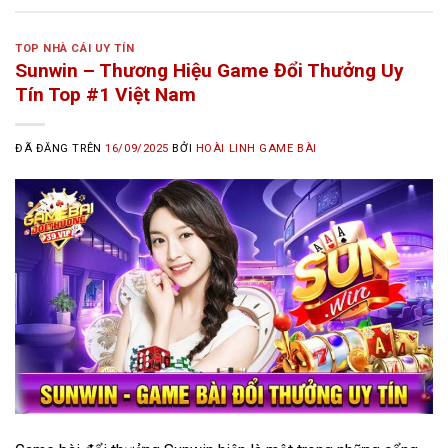
TOP NHÀ CÁI UY TÍN
Sunwin – Thương Hiệu Game Đổi Thưởng Uy
Tín Top #1 Việt Nam
ĐÃ ĐĂNG TRÊN
16/09/2025
BỞI
HOÀI LINH GAME BÀI