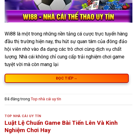
Wi88 là một trong những nền tảng cá cược trực tuyến hàng
đầu thị trường hiện nay, thu hút sự quan tâm của đông đảo
hội viên nhờ vào đa dạng các trò chơi cùng dịch vụ chất
lượng. Nhà cái không chỉ cung cấp trải nghiệm chơi game
tuyệt vời mà còn mang lại
→
ĐỌC TIẾP
Đã đăng trong
Top nhà cái uy tín
TOP NHÀ CÁI UY TÍN
Luật Lệ Chuẩn Game Bài Tiến Lên Và Kinh
Nghiệm Chơi Hay