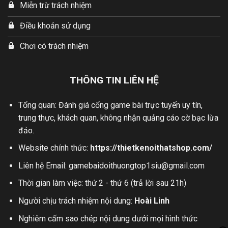
Miễn trừ trách nhiệm
Điều khoản sử dụng
Chơi có trách nhiệm
THÔNG TIN LIÊN HỆ
Tổng quan: Đánh giá cổng game bài trực tuyến uy tín,
trung thực, khách quan, không nhận quảng cáo cờ bạc lừa
đảo.
Website chính thức:
https://thietkenoithatshop.com/
Liên hệ Email:
gamebaidoithuongtop1siu@gmail.com
Thời gian làm việc: thứ 2 - thứ 6 (trả lời sau 21h)
Người chịu trách nhiệm nội dung:
Hoài Linh
Nghiêm cấm sao chép nội dung dưới mọi hình thức