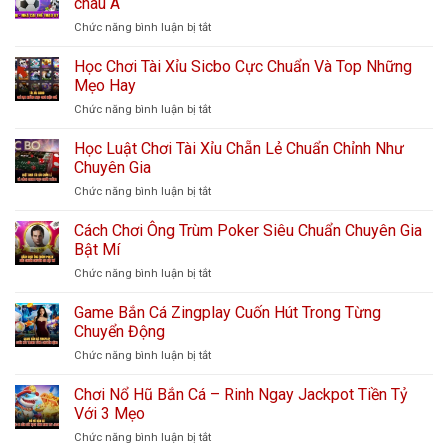
châu Á
Chức năng bình luận bị tắt
ở
Wi88:
Thương
Học Chơi Tài Xỉu Sicbo Cực Chuẩn Và Top Những
hiệu
Mẹo Hay
cá
Chức năng bình luận bị tắt
ở
cược
Học
thể
Chơi
Học Luật Chơi Tài Xỉu Chẵn Lẻ Chuẩn Chỉnh Như
thao
Tài
đẳng
Chuyên Gia
Xỉu
cấp
Chức năng bình luận bị tắt
ở
Sicbo
nhất
Học
Cực
châu
Luật
Cách Chơi Ông Trùm Poker Siêu Chuẩn Chuyên Gia
Chuẩn
Á
Chơi
Và
Bật Mí
Tài
Top
Chức năng bình luận bị tắt
ở
Xỉu
Những
Cách
Chẵn
Mẹo
Chơi
Game Bắn Cá Zingplay Cuốn Hút Trong Từng
Lẻ
Hay
Ông
Chuẩn
Chuyển Động
Trùm
Chỉnh
Chức năng bình luận bị tắt
ở
Poker
Như
Game
Siêu
Chuyên
Bắn
Chơi Nổ Hũ Bắn Cá – Rinh Ngay Jackpot Tiền Tỷ
Chuẩn
Gia
Cá
Chuyên
Với 3 Mẹo
Zingplay
Gia
Chức năng bình luận bị tắt
ở
Cuốn
Bật