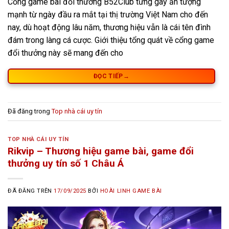
Cổng game bài đổi thưởng B52Club từng gây ấn tượng
mạnh từ ngày đầu ra mắt tại thị trường Việt Nam cho đến
nay, dù hoạt động lâu năm, thương hiệu vẫn là cái tên đình
đám trong làng cá cược. Giới thiệu tổng quát về cổng game
đổi thưởng này sẽ mang đến cho
→
ĐỌC TIẾP
Đã đăng trong
Top nhà cái uy tín
TOP NHÀ CÁI UY TÍN
Rikvip – Thương hiệu game bài, game đổi
thưởng uy tín số 1 Châu Á
ĐÃ ĐĂNG TRÊN
17/09/2025
BỞI
HOÀI LINH GAME BÀI