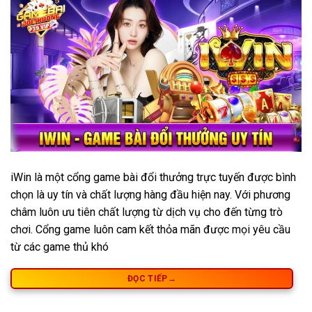
iWin là một cổng game bài đổi thưởng trực tuyến được bình
chọn là uy tín và chất lượng hàng đầu hiện nay. Với phương
châm luôn ưu tiên chất lượng từ dịch vụ cho đến từng trò
chơi. Cổng game luôn cam kết thỏa mãn được mọi yêu cầu
từ các game thủ khó
→
ĐỌC TIẾP