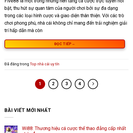
Five88 là một trong những nền tảng cá cược trực tuyến nổi
bật, thu hút sự quan tâm của người chơi bởi sự đa dạng
trong các loại hình cược và giao diện thân thiện. Với các trò
chơi phong phú, nhà cái không chỉ mang đến trải nghiệm giải
trí hấp dẫn mà còn
→
ĐỌC TIẾP
Đã đăng trong
Top nhà cái uy tín
1
2
3
4
BÀI VIẾT MỚI NHẤT
Wi88: Thương hiệu cá cược thể thao đẳng cấp nhất