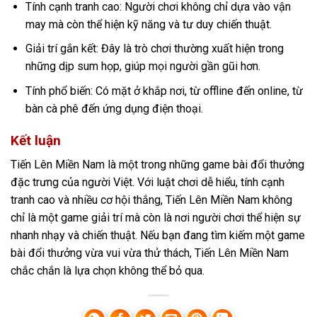
Tính cạnh tranh cao: Người chơi không chỉ dựa vào vận
may mà còn thể hiện kỹ năng và tư duy chiến thuật.
Giải trí gắn kết: Đây là trò chơi thường xuất hiện trong
những dịp sum họp, giúp mọi người gần gũi hơn.
Tính phổ biến: Có mặt ở khắp nơi, từ offline đến online, từ
bàn cà phê đến ứng dụng điện thoại.
Kết luận
Tiến Lên Miền Nam là một trong những game bài đổi thưởng
đặc trưng của người Việt. Với luật chơi dễ hiểu, tính cạnh
tranh cao và nhiều cơ hội thắng, Tiến Lên Miền Nam không
chỉ là một game giải trí mà còn là nơi người chơi thể hiện sự
nhanh nhạy và chiến thuật. Nếu bạn đang tìm kiếm một game
bài đổi thưởng vừa vui vừa thử thách, Tiến Lên Miền Nam
chắc chắn là lựa chọn không thể bỏ qua.