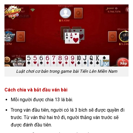
Luật chơi cơ bản trong game bài Tiến Lên Miền Nam
Cách chia và bắt đầu ván bài
Mỗi người được chia 13 lá bài.
Trong ván đầu tiên, người có lá 3 bích sẽ được quyền đi
trước. Từ ván thứ hai trở đi, người thắng ván trước sẽ
được đánh đầu tiên.