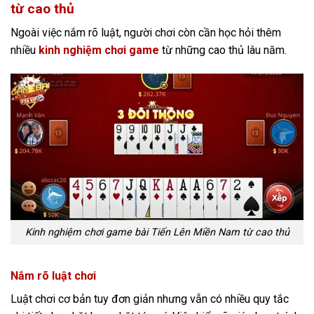
từ cao thủ
Ngoài việc nắm rõ luật, người chơi còn cần học hỏi thêm
nhiều
kinh nghiệm chơi game
từ những cao thủ lâu năm.
Kinh nghiệm chơi game bài Tiến Lên Miền Nam từ cao thủ
Nắm rõ luật chơi
Luật chơi cơ bản tuy đơn giản nhưng vẫn có nhiều quy tắc