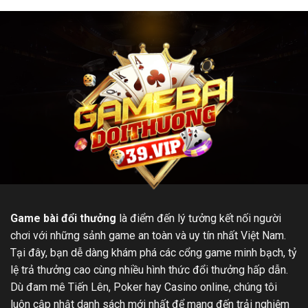
Game bài đổi thưởng
là điểm đến lý tưởng kết nối người
chơi với những sảnh game an toàn và uy tín nhất Việt Nam.
Tại đây, bạn dễ dàng khám phá các cổng game minh bạch, tỷ
lệ trả thưởng cao cùng nhiều hình thức đổi thưởng hấp dẫn.
Dù đam mê Tiến Lên, Poker hay Casino online, chúng tôi
luôn cập nhật danh sách mới nhất để mang đến trải nghiệm