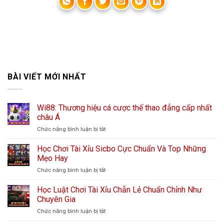
BÀI VIẾT MỚI NHẤT
Wi88: Thương hiệu cá cược thể thao đẳng cấp nhất
châu Á
Chức năng bình luận bị tắt
ở
Wi88:
Thương
Học Chơi Tài Xỉu Sicbo Cực Chuẩn Và Top Những
hiệu
Mẹo Hay
cá
Chức năng bình luận bị tắt
ở
cược
Học
thể
Chơi
Học Luật Chơi Tài Xỉu Chẵn Lẻ Chuẩn Chỉnh Như
thao
Tài
đẳng
Chuyên Gia
Xỉu
cấp
Chức năng bình luận bị tắt
ở
Sicbo
nhất
Học
Cực
châu