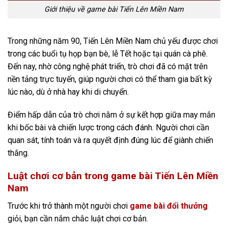
Giới thiệu về game bài Tiến Lên Miền Nam
Trong những năm 90, Tiến Lên Miền Nam chủ yếu được chơi
trong các buổi tụ họp bạn bè, lễ Tết hoặc tại quán cà phê.
Đến nay, nhờ công nghệ phát triển, trò chơi đã có mặt trên
nền tảng trực tuyến, giúp người chơi có thể tham gia bất kỳ
lúc nào, dù ở nhà hay khi di chuyển.
Điểm hấp dẫn của trò chơi nằm ở sự kết hợp giữa may mắn
khi bốc bài và chiến lược trong cách đánh. Người chơi cần
quan sát, tính toán và ra quyết định đúng lúc để giành chiến
thắng.
Luật chơi cơ bản trong game bài Tiến Lên Miền
Nam
Trước khi trở thành một người chơi
game bài đổi thưởng
giỏi, bạn cần nắm chắc luật chơi cơ bản.