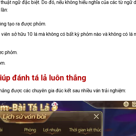
u thuật ngữ đặc biệt. Do đó, nếu không hiểu nghĩa của các từ ngữ 
lần:
hông tạo ra được phỏm.
h viên sở hữu 10 lá mà không có bất kỳ phỏm nào và không có lá 
ược phỏm.
ỏm.
iúp đánh tá lả luôn thắng
thắng được các chuyên gia đúc kết sau nhiều ván trải nghiệm: