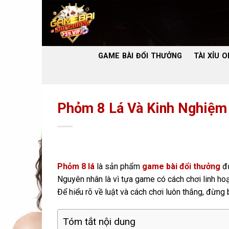
Chuyển
đến
nội
dung
GAME BÀI ĐỔI THƯỞNG
TÀI XỈU 
Phỏm 8 Lá Và Kinh Nghiệm
Phỏm 8 lá
là sản phẩm
game bài đổi thưởng
đư
Nguyên nhân là vì tựa game có cách chơi linh hoạt
Để hiểu rõ về luật và cách chơi luôn thắng, đừng
Tóm tắt nội dung