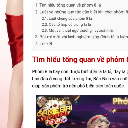
Tìm hiểu tổng quan về phỏm 8 lá
Luật và những quy tắc cần biết khi chơi phỏm 8
Luật chung của phỏm 8 lá
Các tổ hợp có trong tá lả
Một vài thuật ngữ thường hay xuất hiện
Bật mí một vài kinh nghiệm giúp đánh tá lả luô
Lời kết
Tìm hiểu tổng quan về phỏm 8
Phỏm 8 lá hay còn được biết đến là tá lả, đây là 
ban đầu ở vùng đất Lương Tài, Bắc Ninh vào nhữ
giúp sản phẩm trở nên phổ biến trên toàn quốc.