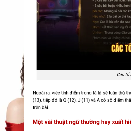
Các tổ 
Ngoài ra, việc tính điểm trong tá lả sẽ tuân thủ
(13), tiếp đó là Q (12), J (11) và A có số điểm t
trên bài.
Một vài thuật ngữ thường hay xuất hi