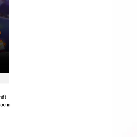
hất
ược in