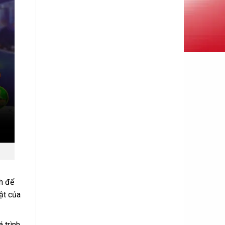
nh để
ật của
 trình