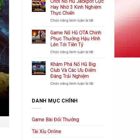
Chơi Nổ Hũ Jackpot Cực
Hũ
Chuyển
Hay Nhờ 3 Kinh Nghiệm
Bắn
Động
Thực Chiến
Cá
Chức năng bình luận bị tắt
ở
–
Chơi
Rinh
Nổ
Ngay
Game Nổ Hũ OTA Chinh
Hũ
Jackpot
Phục Thưởng Hậu Hĩnh
Jackpot
Tiền
Lên Tới Tiền Tỷ
Cực
Tỷ
Chức năng bình luận bị tắt
ở
Hay
Với
Game
Nhờ
3
Nổ
3
Khám Phá Nổ Hũ Big
Mẹo
Hũ
Kinh
Club Và Các Ưu Điểm
OTA
Nghiệm
Đáng Trải Nghiệm
Chinh
Thực
Chức năng bình luận bị tắt
ở
Phục
Chiến
Khám
Thưởng
Phá
Hậu
Nổ
DANH MỤC CHÍNH
Hĩnh
Hũ
Lên
Big
Tới
Club
Tiền
Game Bài Đổi Thưởng
Và
Tỷ
Các
Tài Xỉu Online
Ưu
Điểm