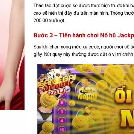
Thao tác đặt cược sẽ được thực hiện trước khi 
cao sẽ hiển thị đầy đủ trên màn hình. Thông thư
200.00 xu/lượt.
Bước 3 – Tiến hành chơi Nổ hũ Jack
Sau khi chọn xong mức xu cược, người chơi sẽ tiế
giây. Nút quay này thường được đặt ở vị trí chín