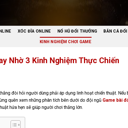
ONLINE
XÓC ĐĨA ONLINE
NỔ HŨ ĐỔI THƯỞNG
BẮN CÁ ĐỔ
KINH NGHIỆM CHƠI GAME
ay Nhờ 3 Kinh Nghiệm Thực Chiến
thắng đòi hỏi người dùng phải áp dụng linh hoạt chiến thuật. Nếu
 đừng quên xem những phân tích bên dưới do đội ngũ
Game bài đổ
thuật hứa hẹn sẽ giúp người chơi thắng lớn.