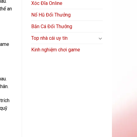
hau.
Đáng
Xóc Đĩa Online
Trải
thể an
Nghiệm
Nổ Hũ Đổi Thưởng
Bắn Cá Đổi Thưởng
Top nhà cái uy tín
 Game
Kinh nghiệm chơi game
hau.
hân.
trích
 quỹ