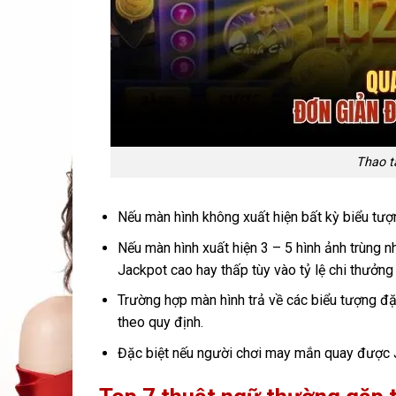
Thao t
Nếu màn hình không xuất hiện bất kỳ biểu tượn
Nếu màn hình xuất hiện 3 – 5 hình ảnh trùng nh
Jackpot cao hay thấp tùy vào tỷ lệ chi thưởn
Trường hợp màn hình trả về các biểu tượng đ
theo quy định.
Đặc biệt nếu người chơi may mắn quay được Ja