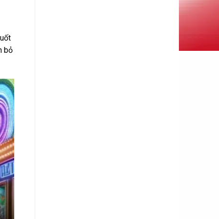
suốt
n bỏ