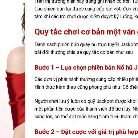
Trên thị trường hiện nay đang ghi nhận có hơn 1
Các phiên bản lại được cung cấp bởi >50 đơn vị 
tâm khi các trò chơi được kiểm duyệt kỹ lưỡng, kế
Quy tắc chơi cơ bản một ván
Danh sách phiên bản quay hũ trực tuyến Jackpot
bài đổi thưởng chia sẻ quy tắc cơ bản như sau:
Bước 1 – Lựa chọn phiên bản Nổ hũ 
Các đơn vị phát hành thường cung cấp nhiều phiê
Hình thức kèm theo cũng phong phú như: Cổ điển,
Người chơi lưu ý luôn có quỹ Jackpot được khởi t
một phần tiền cược của thành viên để tích lũy. N
càng lớn, có thể đạt mốc hàng trăm triệu thậm ch
Bước 2 – Đặt cược với giá trị phù hợp