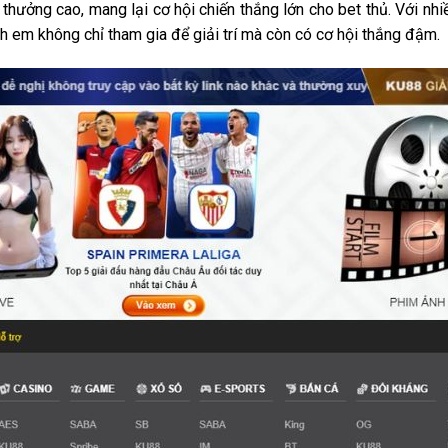
thưởng cao, mang lại cơ hội chiến thắng lớn cho bet thủ. Với nhiề
h em không chỉ tham gia để giải trí mà còn có cơ hội thắng đậm.