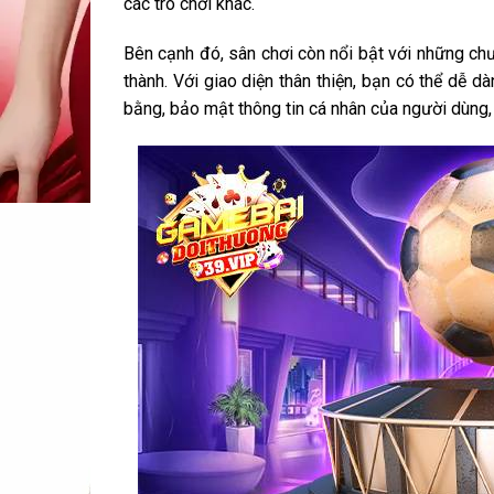
các trò chơi khác.
Bên cạnh đó, sân chơi còn nổi bật với những ch
thành. Với giao diện thân thiện, bạn có thể dễ 
bằng, bảo mật thông tin cá nhân của người dùng,