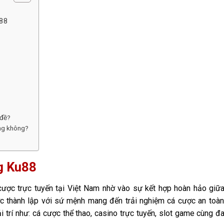
u88
 đề?
ộng không?
ng Ku88
cược trực tuyến tại Việt Nam nhờ vào sự kết hợp hoàn hảo giữ
ợc thành lập với sứ mệnh mang đến trải nghiệm cá cược an toàn
trí như: cá cược thể thao, casino trực tuyến, slot game cùng đ