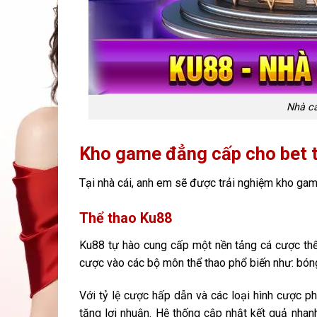
Nhà cá
Kho game đẳng cấp cho bet t
Tại nhà cái, anh em sẽ được trải nghiệm kho ga
Thể thao Ku88
Ku88
tự hào cung cấp một nền tảng cá cược thể
cược vào các bộ môn thể thao phổ biến như: bón
Với tỷ lệ cược hấp dẫn và các loại hình cược ph
tăng lợi nhuận. Hệ thống cập nhật kết quả nhan