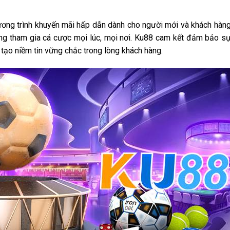
ương trình khuyến mãi hấp dẫn dành cho người mới và khách hàng
dàng tham gia cá cược mọi lúc, mọi nơi. Ku88
cam kết đảm bảo s
 tạo niềm tin vững chắc trong lòng khách hàng.