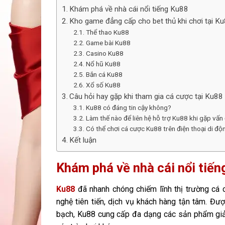
Khám phá về nhà cái nổi tiếng Ku88
Kho game đẳng cấp cho bet thủ khi chơi tại K
Thể thao Ku88
Game bài Ku88
Casino Ku88
Nổ hũ Ku88
Bắn cá Ku88
Xổ số Ku88
Câu hỏi hay gặp khi tham gia cá cược tại Ku88
Ku88 có đáng tin cậy không?
Làm thế nào để liên hệ hỗ trợ Ku88 khi gặp vấn
Có thể chơi cá cược Ku88 trên điện thoại di đ
Kết luận
Khám phá về nhà cái nổi tiế
Ku88
đã nhanh chóng chiếm lĩnh thị trường cá 
nghệ tiên tiến, dịch vụ khách hàng tận tâm. Đư
bạch,
Ku88 cung cấp đa dạng các sản phẩm giải 