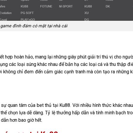
 game đình đám có mặt tại nhà cái
t hợp hoàn hảo, mang lại những giây phút giải trí thú vị cho ngườ
ụng các loại súng khác nhau để bắn hạ các loại cá và thu thập đi
ơi không chỉ đem đến cảm giác cạnh tranh mà còn tạo ra những 
 sự quan tâm của bet thủ tại Ku88. Với nhiều hình thức khác nhau
thể chọn lựa dễ dàng. Tỷ lệ thưởng hấp dẫn và tính minh bạch tro
 dẫn hơn bao giờ hết.