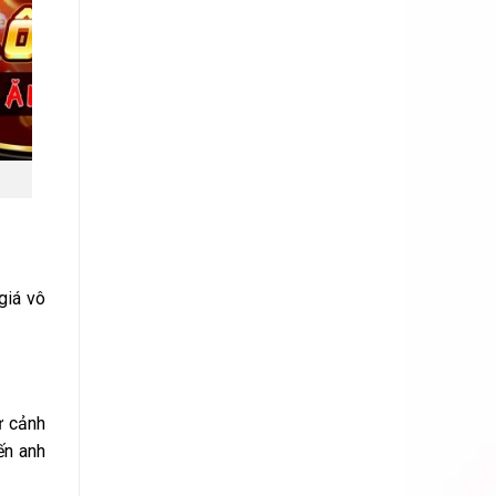
giá vô
ừ cảnh
ến anh