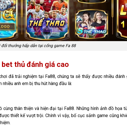
i đổi thưởng hấp dẫn tại cổng game Fa 88
 bet thủ đánh giá cao
hơi đã trải nghiệm tại Fa88, chúng ta sẽ thấy được nhiều đánh 
n nhiều anh em bị thu hút hàng đầu là:
vô cùng thân thiện và hiện đại tại Fa88. Những hình ảnh đồ họa t
được thiết kế vượt trội. Chính vì vậy, bố cục sảnh game cũng khi
ghiệm.