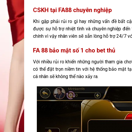
CSKH tại FA88 chuyên nghiệp
Khi gặp phải rủi ro gì hay những vấn đề bất cậ
được sự hỗ trợ nhiệt tình và chuyên nghiệp đến 
chính vì vậy nhân viên sẽ sẵn lòng hỗ trợ 24/7 vớ
FA 88 bảo mật số 1 cho bet thủ
Với nhiều rủi ro khiến những người tham gia ch
có thể đặt trọn niềm tin với hệ thống bảo mật t
cá nhân sẽ không thể nào xảy ra.