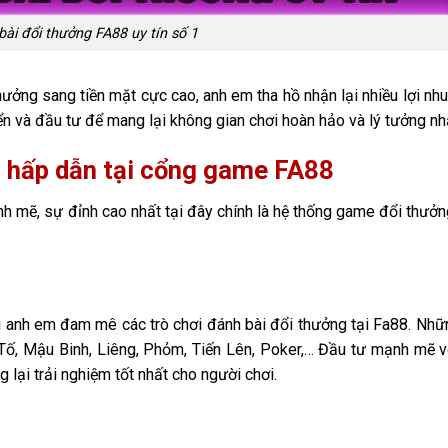
ài đổi thưởng FA88 uy tín số 1
thưởng sang tiền mặt cực cao, anh em tha hồ nhận lại nhiều lợi nh
n và đầu tư để mang lại không gian chơi hoàn hảo và lý tưởng nh
g hấp dẫn tại cổng game FA88
h mẽ, sự đỉnh cao nhất tại đây chính là hệ thống game đổi thưởn
 anh em đam mê các trò chơi đánh bài đổi thưởng tại Fa88. Nhữ
ố, Mậu Binh, Liêng, Phỏm, Tiến Lên, Poker,… Đầu tư mạnh mẽ v
lại trải nghiệm tốt nhất cho người chơi.