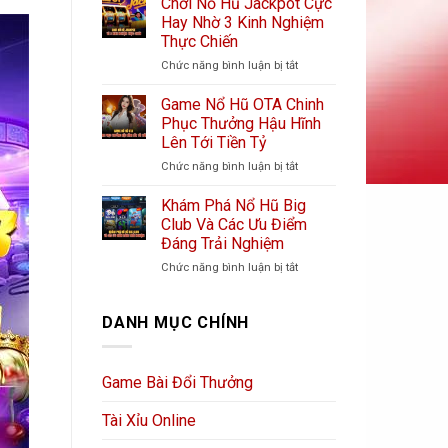
Chơi Nổ Hũ Jackpot Cực
Hũ
Chuyển
Hay Nhờ 3 Kinh Nghiệm
Bắn
Động
Thực Chiến
Cá
Chức năng bình luận bị tắt
ở
–
Chơi
Rinh
Nổ
Ngay
Game Nổ Hũ OTA Chinh
Hũ
Jackpot
Phục Thưởng Hậu Hĩnh
Jackpot
Tiền
Lên Tới Tiền Tỷ
Cực
Tỷ
Chức năng bình luận bị tắt
ở
Hay
Với
Game
Nhờ
3
Nổ
3
Khám Phá Nổ Hũ Big
Mẹo
Hũ
Kinh
Club Và Các Ưu Điểm
OTA
Nghiệm
Đáng Trải Nghiệm
Chinh
Thực
Chức năng bình luận bị tắt
ở
Phục
Chiến
Khám
Thưởng
Phá
Hậu
Nổ
DANH MỤC CHÍNH
Hĩnh
Hũ
Lên
Big
Tới
Club
Tiền
Game Bài Đổi Thưởng
Và
Tỷ
Các
Tài Xỉu Online
Ưu
Điểm