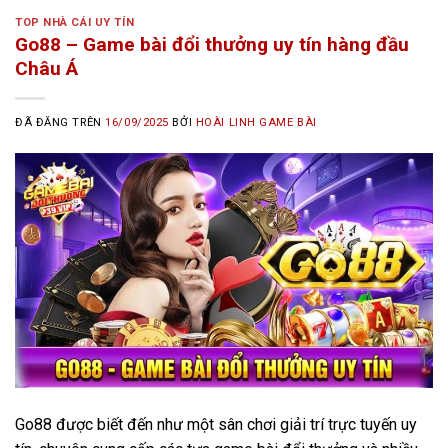
TOP NHÀ CÁI UY TÍN
Go88 – Game bài đổi thưởng uy tín hàng đầu
Châu Á
ĐÃ ĐĂNG TRÊN
16/09/2025
BỞI
HOÀI LINH GAME BÀI
Go88 được biết đến như một sân chơi giải trí trực tuyến uy