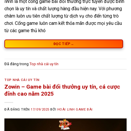
iWin là một cổng game bài đổi thưởng trực tuyến được bình
chọn là uy tín và chất lượng hàng đầu hiện nay. Với phương
châm luôn ưu tiên chất lượng từ dịch vụ cho đến từng trò
chơi. Cổng game luôn cam kết thỏa mãn được mọi yêu cầu
từ các game thủ khó
→
ĐỌC TIẾP
Đã đăng trong
Top nhà cái uy tín
TOP NHÀ CÁI UY TÍN
Zowin – Game bài đổi thưởng uy tín, cá cược
đỉnh cao năm 2025
ĐÃ ĐĂNG TRÊN
17/09/2025
BỞI
HOÀI LINH GAME BÀI