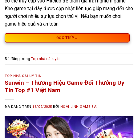
có thể truy cập vào Hitclub để tham gia trải nghiệm game.
Kho game tại đây được cập nhật liên tục giúp mang đến cho
người chơi nhiều sự lựa chọn thú vị. Nếu bạn muốn chơi
game hiệu quả và an toàn
→
ĐỌC TIẾP
Đã đăng trong
Top nhà cái uy tín
TOP NHÀ CÁI UY TÍN
Sunwin – Thương Hiệu Game Đổi Thưởng Uy
Tín Top #1 Việt Nam
ĐÃ ĐĂNG TRÊN
16/09/2025
BỞI
HOÀI LINH GAME BÀI