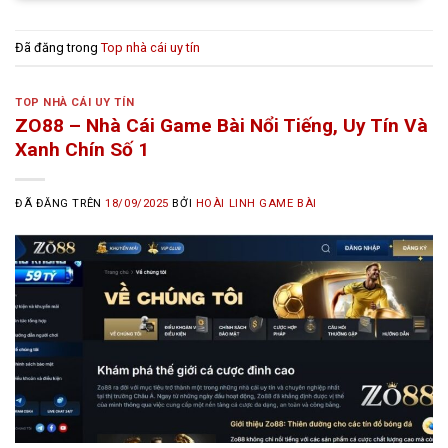
Đã đăng trong
Top nhà cái uy tín
TOP NHÀ CÁI UY TÍN
ZO88 – Nhà Cái Game Bài Nổi Tiếng, Uy Tín Và
Xanh Chín Số 1
ĐÃ ĐĂNG TRÊN
18/09/2025
BỞI
HOÀI LINH GAME BÀI