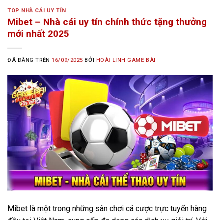
TOP NHÀ CÁI UY TÍN
Mibet – Nhà cái uy tín chính thức tặng thưởng
mới nhất 2025
ĐÃ ĐĂNG TRÊN
16/09/2025
BỞI
HOÀI LINH GAME BÀI
Mibet là một trong những sân chơi cá cược trực tuyến hàng