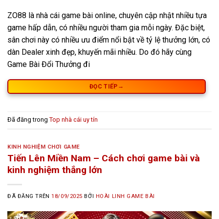
ZO88 là nhà cái game bài online, chuyên cập nhật nhiều tựa
game hấp dẫn, có nhiều người tham gia mỗi ngày. Đặc biệt,
sân chơi này có nhiều ưu điểm nổi bật về tỷ lệ thưởng lớn, có
dàn Dealer xinh đẹp, khuyến mãi nhiều. Do đó hãy cùng
Game Bài Đổi Thưởng đi
→
ĐỌC TIẾP
Đã đăng trong
Top nhà cái uy tín
KINH NGHIỆM CHƠI GAME
Tiến Lên Miền Nam – Cách chơi game bài và
kinh nghiệm thắng lớn
ĐÃ ĐĂNG TRÊN
18/09/2025
BỞI
HOÀI LINH GAME BÀI