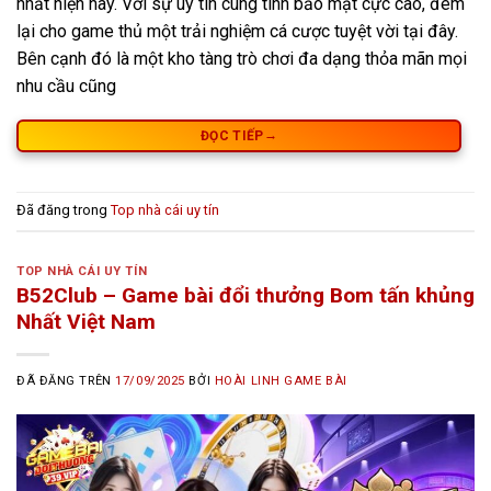
nhất hiện nay. Với sự uy tín cùng tính bảo mật cực cao, đem
lại cho game thủ một trải nghiệm cá cược tuyệt vời tại đây.
Bên cạnh đó là một kho tàng trò chơi đa dạng thỏa mãn mọi
nhu cầu cũng
→
ĐỌC TIẾP
Đã đăng trong
Top nhà cái uy tín
TOP NHÀ CÁI UY TÍN
B52Club – Game bài đổi thưởng Bom tấn khủng
Nhất Việt Nam
ĐÃ ĐĂNG TRÊN
17/09/2025
BỞI
HOÀI LINH GAME BÀI