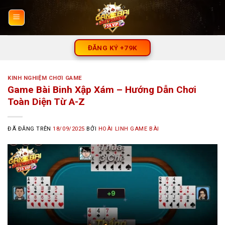
Chuyển
đến
nội
dung
ĐĂNG KÝ +79K
KINH NGHIỆM CHƠI GAME
Game Bài Binh Xập Xám – Hướng Dẫn Chơi
Toàn Diện Từ A-Z
ĐÃ ĐĂNG TRÊN
18/09/2025
BỞI
HOÀI LINH GAME BÀI