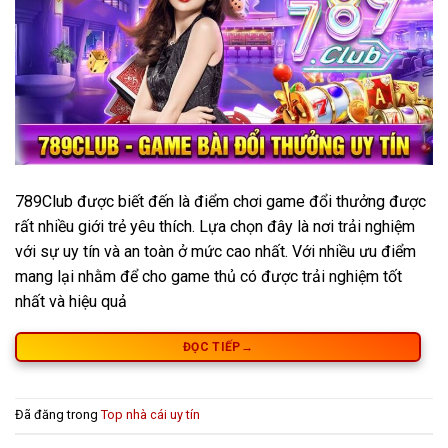
789Club được biết đến là điểm chơi game đổi thưởng được
rất nhiều giới trẻ yêu thích. Lựa chọn đây là nơi trải nghiệm
với sự uy tín và an toàn ở mức cao nhất. Với nhiều ưu điểm
mang lại nhằm để cho game thủ có được trải nghiệm tốt
nhất và hiệu quả
→
ĐỌC TIẾP
Đã đăng trong
Top nhà cái uy tín